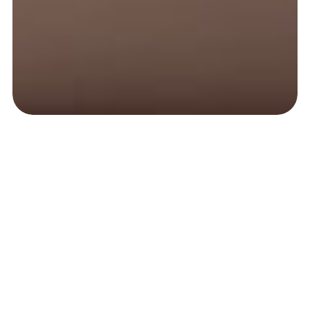
Wat is Veilig Thuis Noord- en
Midden-Limburg?
Veilig Thuis NML is hét centrale advies- en
meldpunt in de regio Noord- en Midden-Limburg
voor iedereen die met huiselijk geweld en/of