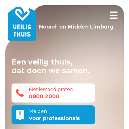
Noord- en Midden Limburg
Een veilig thuis,
dat doen we samen.
Met iemand praten
0800 2000
Melden
voor professionals