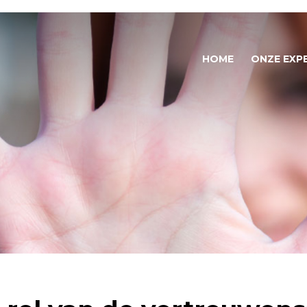
HOME
ONZE EXP
Huiseli
Kinderm
Eergere
Oudere
Kind-ou
Radicali
Huweli
Seksuee
Zwanger