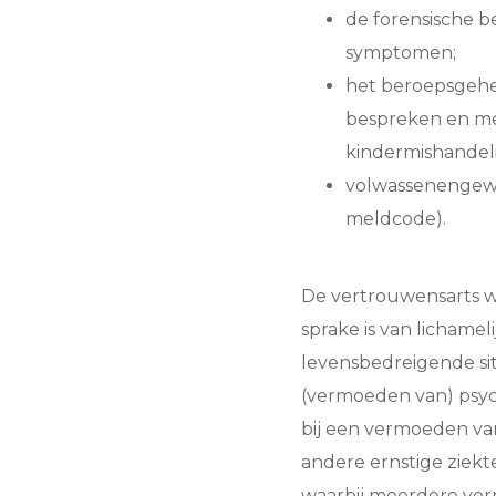
de forensische b
symptomen;
het beroepsgehei
bespreken en m
kindermishandel
volwassenengew
meldcode).
De vertrouwensarts w
sprake is van lichamel
levensbedreigende sit
(vermoeden van) psych
bij een vermoeden van
andere ernstige ziekt
waarbij meerdere vo