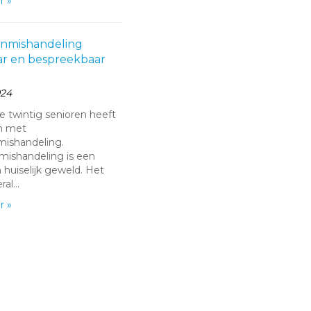
r »
nmishandeling
ar en bespreekbaar
024
e twintig senioren heeft
n met
ishandeling.
ishandeling is een
 huiselijk geweld. Het
ral…
r »