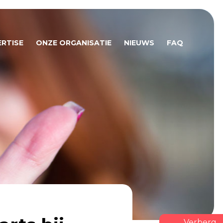
ERTISE
ONZE ORGANISATIE
NIEUWS
FAQ
jk geweld
Contact
ishandeling
Werkwijze Veilig Thuis NML
lateerd geweld
Jaarverslagen
nmishandeling
Info Professionals
dermishandeling
Privacy / rechten
sering
Niet tevreden?
jksdwang
Vacatures
l geweld
Trainingen
e Risico Ouders (ZRO)
Verberg