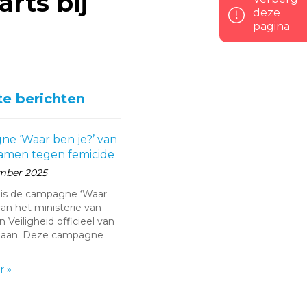
rts bij
g
deze
pagina
handel
te berichten
e ‘Waar ben je?’ van
 samen tegen femicide
mber 2025
is de campagne ‘Waar
van het ministerie van
en Veiligheid officieel van
gaan. Deze campagne
r »