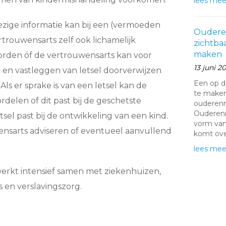
lees mee
zige informatie kan bij een (vermoeden
Oudere
rtrouwensarts zelf ook lichamelijk
zichtba
maken
rden óf de vertrouwensarts kan voor
13 juni 2
 en vastleggen van letsel doorverwijzen
Een op d
 Als er sprake is van een letsel kan de
te make
delen of dit past bij de geschetste
ouderenm
Ouderenm
tsel past bij de ontwikkeling van een kind.
vorm van
nsarts adviseren of eventueel aanvullend
komt ove
lees mee
erkt intensief samen met ziekenhuizen,
s en verslavingszorg.