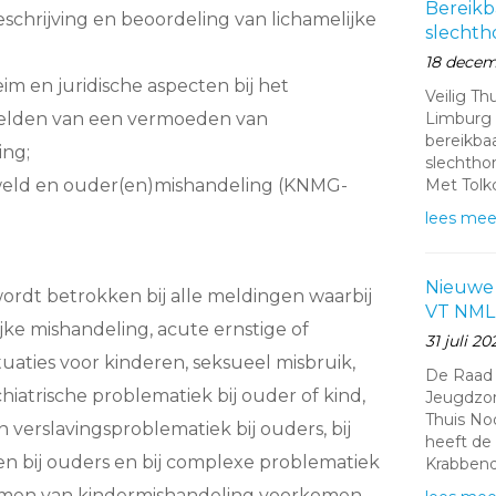
Bereikb
eschrijving en beoordeling van lichamelijke
slecht
18 decem
m en juridische aspecten bij het
Veilig T
elden van een vermoeden van
Limburg 
bereikba
ing;
slechtho
eld en ouder(en)mishandeling (KNMG-
Met Tolkc
lees mee
Nieuwe
ordt betrokken bij alle meldingen waarbij
VT NML
ijke mishandeling, acute ernstige of
31 juli 20
uaties voor kinderen, seksueel misbruik,
De Raad 
iatrische problematiek bij ouder of kind,
Jeugdzor
Thuis No
 verslavingsproblematiek bij ouders, bij
heeft de 
en bij ouders en bij complexe problematiek
Krabbend
rmen van kindermishandeling voorkomen.