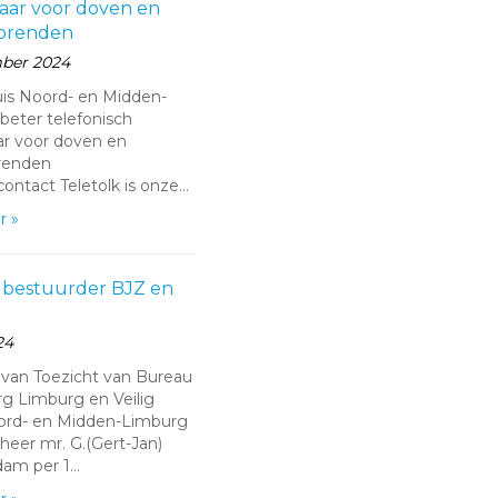
aar voor doven en
horenden
ber 2024
huis Noord- en Midden-
beter telefonisch
ar voor doven en
renden
ontact Teletolk is onze…
r »
 bestuurder BJZ en
24
van Toezicht van Bureau
g Limburg en Veilig
ord- en Midden-Limburg
heer mr. G.(Gert-Jan)
am per 1…