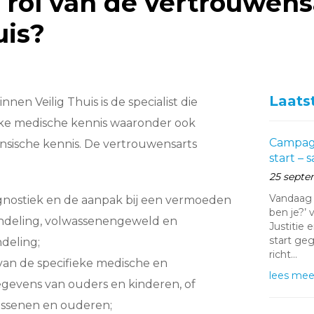
 rol van de vertrouwensa
Stalkin
uis?
Mensen
Laats
nen Veilig Thuis is de specialist die
ieke medische kennis waaronder ook
Campagn
ensische kennis. De vertrouwensarts
start –
25 septe
Vandaag 
gnostiek en de aanpak bij een vermoeden
ben je?’ 
ndeling, volwassenengeweld en
Justitie 
start ge
deling;
richt…
 van de specifieke medische en
lees mee
egevens van ouders en kinderen, of
ssenen en ouderen;