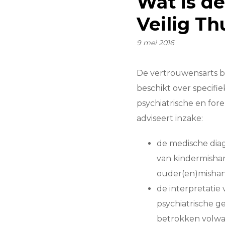
Wat is de
Veilig Th
9 mei 2016
De vertrouwensarts bin
beschikt over specif
psychiatrische en for
adviseert inzake:
de medische dia
van kindermisha
ouder(en)mishan
de interpretatie
psychiatrische g
betrokken volwa